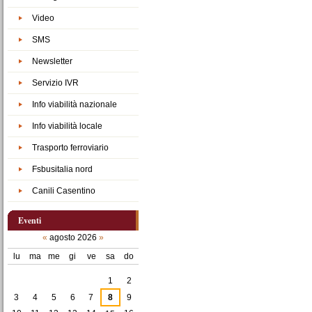
Video
SMS
Newsletter
Servizio IVR
Info viabilità nazionale
Info viabilità locale
Trasporto ferroviario
Fsbusitalia nord
Canili Casentino
Eventi
«
agosto 2026
»
lu
ma
me
gi
ve
sa
do
agosto
1
2
3
4
5
6
7
8
9