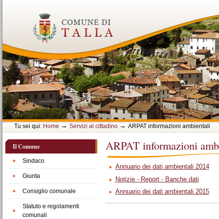
Vai
ai
contenuti.
|
Spostati
sulla
navigazione
→
→
Tu sei qui:
Home
Servizi al cittadino
ARPAT informazioni ambientali
ARPAT informazioni ambi
Il Comune
Sindaco
Annuario dei dati ambientali 2014
Giunta
Notizie - Report - Banche dati
Consiglio comunale
Annuario dei dati ambientali 2015
Statuto e regolamenti
Azioni
comunali
sul