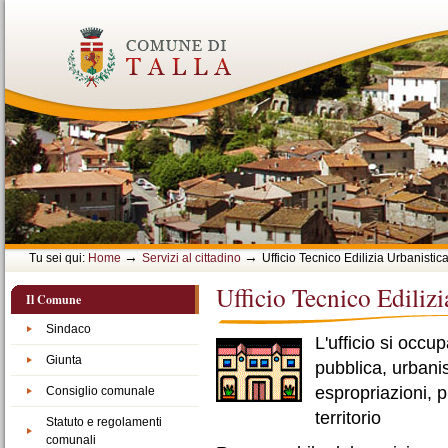
Vai
ai
contenuti.
|
Spostati
sulla
navigazione
→
→
Tu sei qui:
Home
Servizi al cittadino
Ufficio Tecnico Edilizia Urbanistic
Ufficio Tecnico Edilizi
Il Comune
Sindaco
L'ufficio si occup
Giunta
pubblica, urbani
espropriazioni, p
Consiglio comunale
territorio
Statuto e regolamenti
comunali