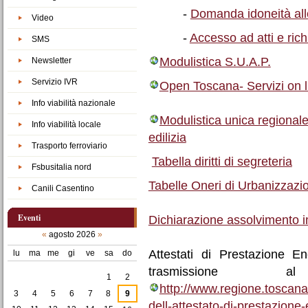
-
Domanda idoneità all
Video
-
Accesso ad atti e ric
SMS
Modulistica S.U.A.P.
Newsletter
Servizio IVR
Open Toscana- Servizi on
Info viabilità nazionale
Modulistica unica regionale p
Info viabilità locale
edilizia
Trasporto ferroviario
Tabella diritti di segreteria
Fsbusitalia nord
Tabelle Oneri di Urbanizzazi
Canili Casentino
Eventi
Dichiarazione assolvimento i
«
agosto 2026
»
Attestati di Prestazione E
lu
ma
me
gi
ve
sa
do
agosto
trasmissione a
1
2
http://www.regione.toscana.
3
4
5
6
7
8
9
dell-attestato-di-prestazione