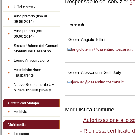
Responsabile del servizio:
ge
Uffici e servizi
Albo pretorio (fino al
09.06.2014)
Referenti
Albo pretorio (dal
09.06.2014)
Geom. Angiolo Tellini
Statuto Unione dei Comuni
angiolotellini@casentino.toscana.it
Montani del Casentino
Legge Anticorruzione
Amministrazione
Geom. Alessandrini Grilli Jody
Trasparente
jody.ag@casentino.toscana.it
Nuovo Regolamento UE
679/2016 sulla privacy
Comunicati Stampa
Modulistica Comune:
Archivio
-
Autorizzazione allo s
Multimedia
- Richiesta certificato 
Immagini