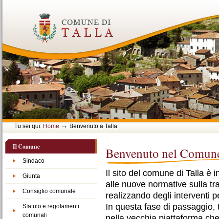
Vai
ai
contenuti.
|
Spostati
sulla
navigazione
→
Tu sei qui:
Home
Benvenuto a Talla
Il Comune
Benvenuto nel Comune 
Sindaco
Il sito del comune di Talla 
Giunta
alle nuove normative sulla t
Consiglio comunale
realizzando degli interventi p
In questa fase di passaggio, 
Statuto e regolamenti
comunali
nella vecchia piattaforma ch