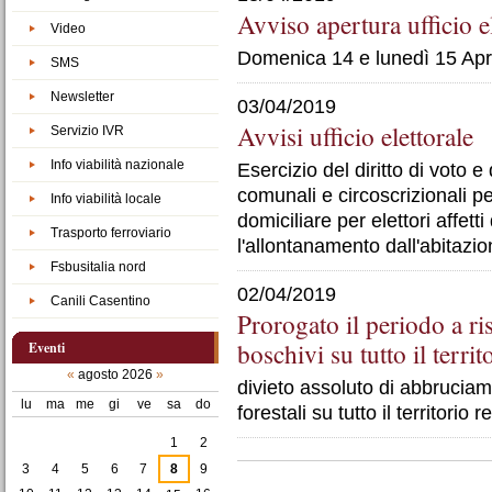
Avviso apertura ufficio e
Video
Domenica 14 e lunedì 15 Apr
SMS
Newsletter
03/04/2019
Avvisi ufficio elettorale
Servizio IVR
Info viabilità nazionale
Esercizio del diritto di voto e d
comunali e circoscrizionali pe
Info viabilità locale
domiciliare per elettori affet
Trasporto ferroviario
l'allontanamento dall'abitazio
Fsbusitalia nord
02/04/2019
Canili Casentino
Prorogato il periodo a ri
boschivi su tutto il terri
Eventi
«
agosto 2026
»
divieto assoluto di abbruciame
lu
ma
me
gi
ve
sa
do
forestali su tutto il territorio 
agosto
1
2
Azioni
3
4
5
6
7
8
9
sul